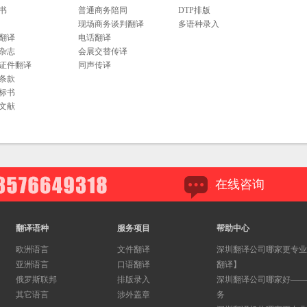
书
普通商务陪同
DTP排版
现场商务谈判翻译
多语种录入
翻译
电话翻译
杂志
会展交替传译
证件翻译
同声传译
条款
标书
文献
在线咨询
翻译语种
服务项目
帮助中心
欧洲语言
文件翻译
深圳翻译公司哪家更专业
亚洲语言
口语翻译
翻译】
俄罗斯联邦
排版录入
深圳翻译公司哪家好——
其它语言
涉外盖章
务